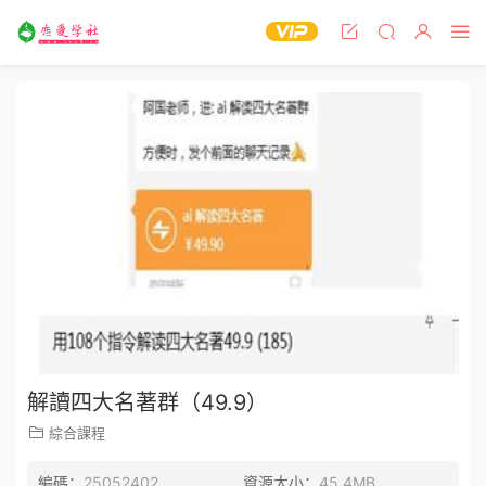
解讀四大名著群（49.9）
綜合課程
編碼：
25052402
資源大小：
45.4MB