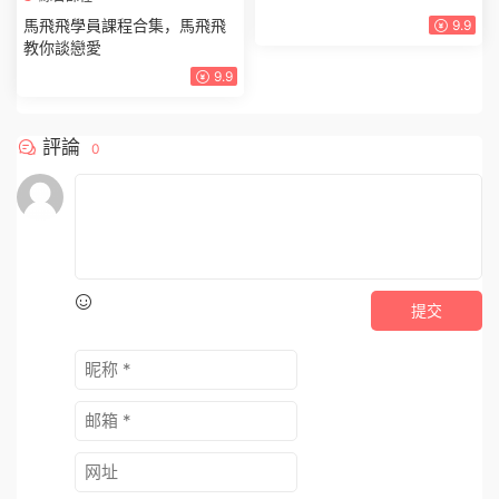
馬飛飛學員課程合集，馬飛飛
9.9
教你談戀愛
9.9
評論
0
提交