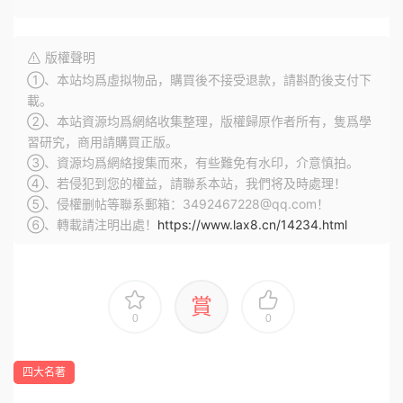
版權聲明
①、本站均爲虛拟物品，購買後不接受退款，請斟酌後支付下
載。
②、本站資源均爲網絡收集整理，版權歸原作者所有，隻爲學
習研究，商用請購買正版。
③、資源均爲網絡搜集而來，有些難免有水印，介意慎拍。
④、若侵犯到您的權益，請聯系本站，我們将及時處理！
⑤、侵權删帖等聯系郵箱：3492467228@qq.com！
⑥、轉載請注明出處！
https://www.lax8.cn/14234.html
賞
0
0
四大名著