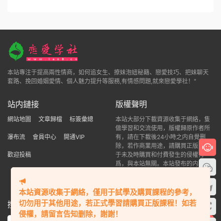
本站專注于提高兩性情商，如何追女生、撩妹泡妞秘籍、戀愛技巧、把妹聊天
套路、挽回婚姻愛情、個人魅力提升等服務,有情感問題,就來戀愛學社！"
站内鏈接
版權聲明
網站地圖
文章歸檔
标簽彙總
本站大部分下載資源收集于網絡，隻
做學習和交流使用，版權歸原作者所
瀑布流
會員中心
開通VIP
有，請在下載後24小時之内自覺删
除，若作商業用途，請購買正版，由
歡迎投稿
于未及時購買和付費發生的侵權行
爲，與本站無關。本站發布的内容若
侵犯到您的權益，請聯系站長删除，
我們将及時處理！
本站資源收集于網絡，僅用于試學及購買課程的參考，
切勿用于其他用途，若正式學習請購買正版課程！如若
搜索本站精品資源
侵權，請留言告知删除，謝謝！