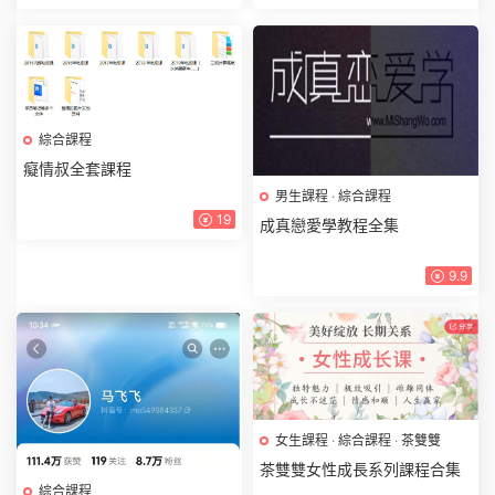
綜合課程
癡情叔全套課程
男生課程
·
綜合課程
19
成真戀愛學教程全集
9.9
女生課程
·
綜合課程
·
茶雙雙
茶雙雙女性成長系列課程合集
綜合課程