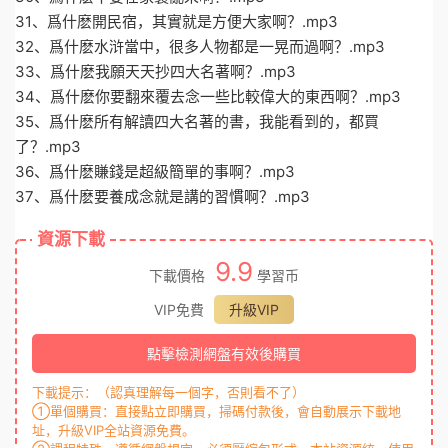
31、爲什麽開民宿，其實就是方便大家啊？.mp3
32、爲什麽水浒當中，很多人物都是一晃而過啊？.mp3
33、爲什麽我願天天抄四大名著啊？.mp3
34、爲什麽你要翻來覆去念一些比較偉大的東西啊？.mp3
35、爲什麽所有解讀四大名著的書，我能看到的，都買
了？.mp3
36、爲什麽賺錢是超級簡單的事啊？.mp3
37、爲什麽要養成念就是講的習慣啊？.mp3
資源下載
9.9
下載價格
學習币
VIP免費
升級VIP
點擊檢測網盤有效後購買
下載提示：（認真理解每一個字，否則看不了）
①單個購買：直接點立即購買，掃碼付款後，會自動展示下載地
址，升級VIP全站資源免費。