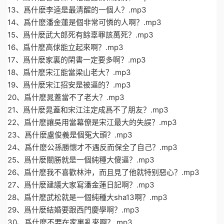
13、爲什麽李逵是最清醒的一個人？.mp3
14、爲什麽潘金蓮是個非常可憐的人啊？.mp3
15、爲什麽武大郎死有餘辜罪該萬死？.mp3
16、爲什麽高俅能立起來啊？.mp3
17、爲什麽家裏的閑書一定要多啊？.mp3
18、爲什麽宋江能當梁山老大？.mp3
19、爲什麽宋江招安是被逼的？.mp3
20、爲什麽晁蓋當不了老大？.mp3
21、爲什麽晁蓋和宋江注定成爲不了朋友？.mp3
22、爲什麽讓吳用當幕僚是宋江最大的失誤？.mp3
23、爲什麽盧俊義是個冤大頭？.mp3
24、爲什麽公孫勝懷才不遇反而保全了自己？.mp3
25、爲什麽關勝就是一個純種大傻逼？.mp3
26、爲什麽我不喜歡林沖，而且見了他就特别惡心？.mp3
27、爲什麽建議大家寫潘金蓮日記啊？.mp3
28、爲什麽武松就是一個純種大sha13啊？.mp3
29、爲什麽結婚要跟西門慶學啊？.mp3
30、爲什麽不要在家裏亂來啊？.mp3