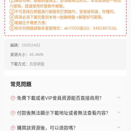
②課程特殊，遵循網盤規定，必須壓縮包形式，本站資源統一使用
7z壓縮，建議使用好壓軟件解壓。
③不可直接在網盤進行解壓和打開操作，容易被和諧，你懂的。
④資源必須下載完整到本地→脫離網盤→解壓即可觀看。
⑤電腦比手機更方便。
⑥有任何問題請聯系客服微信：ab17003或QQ：3492467228。
編碼：
25052402
資源大小：
45.4MB
下載方式：
百度網盤
常見問題
免費下載或者VIP會員資源能否直接商用？
付款後無法顯示下載地址或者無法查看内容？
購買該資源後，可以退款嗎？