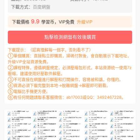
下載方式：
百度網盤
9.9
下載價格
學習币，VIP免費
升級VIP
點擊檢測網盤有效後購買
下載提示：（認真理解每一個字，否則看不了）
①單個購買：直接點立即購買，掃碼付款後，會自動展示下載地址，
升級VIP全站資源免費。
②課程特殊，遵循網盤規定，必須壓縮包形式，本站資源統一使用7z
壓縮，建議使用好壓軟件解壓。
③不可直接在網盤進行解壓和打開操作，容易被和諧，你懂的。
④資源必須下載完整到本地→脫離網盤→解壓即可觀看。
⑤電腦比手機更方便。
⑥有任何問題請聯系客服微信：ab17003或QQ：3492467228。