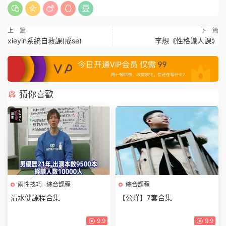
上一篇
下一篇
xieyin系統自救課(戒se)
李想《性格識人課》
猜你喜歡
兩性技巧
·
綜合課程
綜合課程
清水健課程合集
【公瑾】7套合集
9.9
9.9