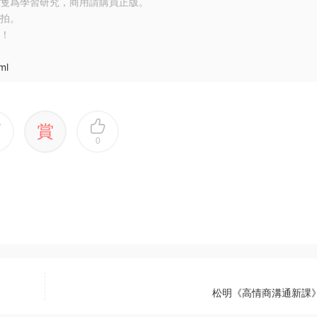
隻爲學習研究，商用請購買正版。
拍。
！
ml
賞
0
松明《高情商溝通新課》