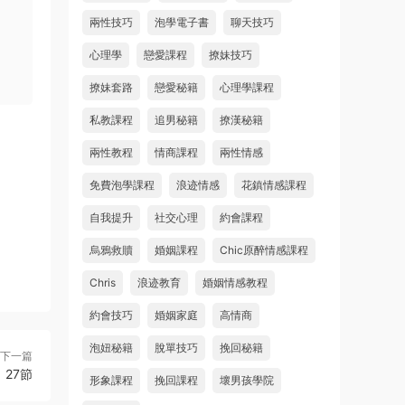
兩性技巧
泡學電子書
聊天技巧
心理學
戀愛課程
撩妹技巧
撩妹套路
戀愛秘籍
心理學課程
私教課程
追男秘籍
撩漢秘籍
兩性教程
情商課程
兩性情感
免費泡學課程
浪迹情感
花鎮情感課程
自我提升
社交心理
約會課程
烏鴉救贖
婚姻課程
Chic原醉情感課程
Chris
浪迹教育
婚姻情感教程
約會技巧
婚姻家庭
高情商
泡妞秘籍
脫單技巧
挽回秘籍
下一篇
27節
形象課程
挽回課程
壞男孩學院