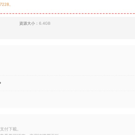
7228。
資源大小：
6.4GB
？
支付下載。