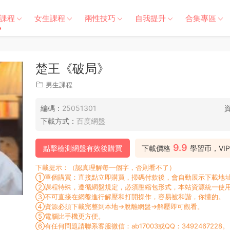
課程
女生課程
兩性技巧
自我提升
合集專區
楚王《破局》
男生課程
編碼：
25051301
下載方式：
百度網盤
9.9
點擊檢測網盤有效後購買
下載價格
學習币，VI
下載提示：（認真理解每一個字，否則看不了）
①單個購買：直接點立即購買，掃碼付款後，會自動展示下載地址
②課程特殊，遵循網盤規定，必須壓縮包形式，本站資源統一使用
③不可直接在網盤進行解壓和打開操作，容易被和諧，你懂的。
④資源必須下載完整到本地→脫離網盤→解壓即可觀看。
⑤電腦比手機更方便。
⑥有任何問題請聯系客服微信：ab17003或QQ：3492467228。