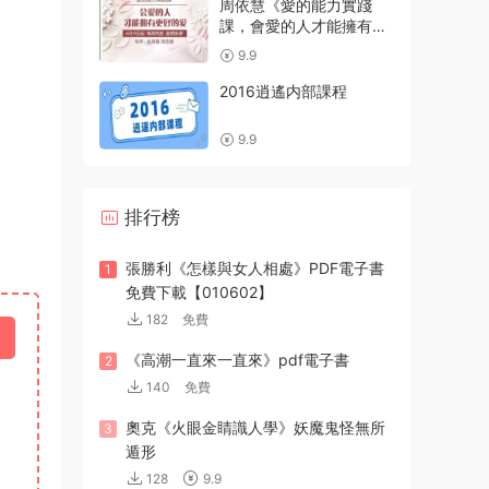
周依慧《愛的能力實踐
課，會愛的人才能擁有良
好的愛》音頻+文字稿
9.9
2016逍遙内部課程
9.9
排行榜
張勝利《怎樣與女人相處》PDF電子書
1
免費下載【010602】
182
免費
《高潮一直來一直來》pdf電子書
2
140
免費
奧克《火眼金睛識人學》妖魔鬼怪無所
3
遁形
128
9.9