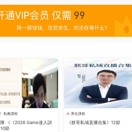
程
·
私教課程
男生課程
 《《2026 Game達人訓
《朕哥私域直播合集》12節
10節