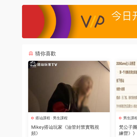
猜你喜歡
搭讪課程
·
男生課程
男生課
Mikey搭讪玩家《油管封禁實戰視
梵公子團隊
頻》
練營》》