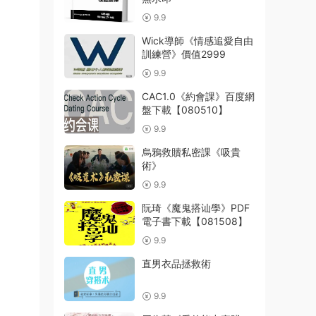
9.9
Wick導師《情感追愛自由
訓練營》價值2999
9.9
CAC1.0《約會課》百度網
盤下載【080510】
9.9
烏鴉救贖私密課《吸貴
術》
9.9
阮琦《魔鬼搭讪學》PDF
電子書下載【081508】
9.9
直男衣品拯救術
9.9