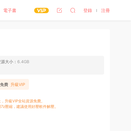
電子書
登錄
注冊
資源大小：
6.4GB
P免費
升級VIP
，升級VIP全站資源免費。
7z壓縮，建議使用好壓軟件解壓。