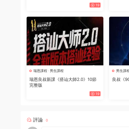
19
瑞恩課程
·
男生課程
男生課
瑞恩良叔新課《搭讪大師2.0》10節
良叔《9
完整版
19
評論
0