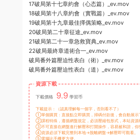
17破局第十七章約會（心态篇）_ev.mov
18破局第十八章約會（實戰篇）_ev.mov
19破局第十九章最佳擇偶策略_ev.mov
20破局第二十章征途_ev.mov
21破局第二十一章急救寶典_ev.mov
22破局最終章道術合一_ev.mov
破局番外篇壓迫性表白（術）_ev.mov
破局番外篇壓迫性表白（道）_ev.mov
資源下載
9.9
下載價格
學習币
下載提示：（認真理解每一個字，否則看不了）
①單個購買：直接點立即購買，掃碼付款後，會自動展示下
②課程特殊，遵循網盤規定，必須壓縮包形式，本站資源統
③不可直接在網盤進行解壓和打開操作，容易被和諧，你
④資源必須下載完整到本地→脫離網盤→解壓即可觀看。
⑤電腦比手機更方便。