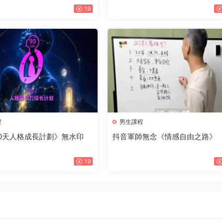
19
程
男生課程
0天人格成長計劃》無水印
抖音軍師無念《情感自由之路》
19