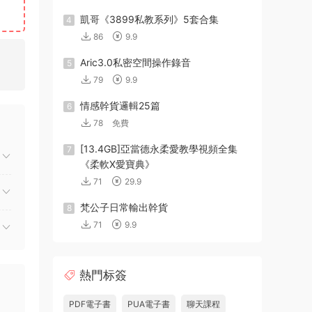
凱哥《3899私教系列》5套合集
4
86
9.9
Aric3.0私密空間操作錄音
5
79
9.9
情感幹貨邏輯25篇
6
78
免費
[13.4GB]亞當德永柔愛教學視頻全集
7
《柔軟X愛寶典》
71
29.9
梵公子日常輸出幹貨
8
71
9.9
熱門标簽
PDF電子書
PUA電子書
聊天課程