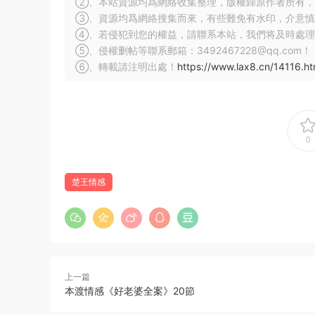
②、本站資源均爲網絡收集整理，版權歸原作者所有，
③、資源均爲網絡搜集而來，有些難免有水印，介意慎
④、若侵犯到您的權益，請聯系本站，我們将及時處理
⑤、侵權删帖等聯系郵箱：3492467228@qq.com！
⑥、轉載請注明出處！
https://www.lax8.cn/14116.ht
0
楚王情感
上一篇
本渡情感《好老婆全案》20節