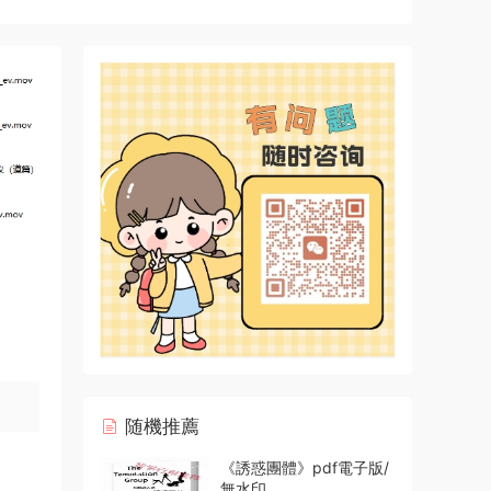
随機推薦
《誘惑團體》pdf電子版/
無水印