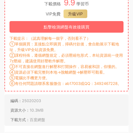
9.9
下載價格
學習币
VIP免費
升級VIP
點擊檢測網盤有效後購買
下載提示：（認真理解每一個字，否則看不了）
①單個購買：直接點立即購買，掃碼付款後，會自動展示下載地
址，升級VIP全站資源免費。
②課程特殊，遵循網盤規定，必須壓縮包形式，本站資源統一使用
7z壓縮，建議使用好壓軟件解壓。
③不可直接在網盤進行解壓和打開操作，容易被和諧，你懂的。
④資源必須下載完整到本地→脫離網盤→解壓即可觀看。
⑤電腦比手機更方便。
⑥有任何問題請聯系客服微信：ab17003或QQ：3492467228。
編碼：
25020203
資源大小：
10.3MB
下載方式：
百度網盤