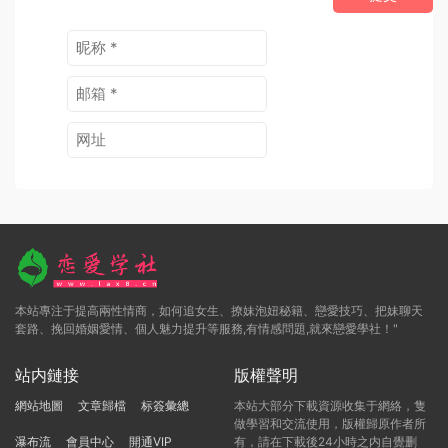
本站專注于提高兩性情商，如何追女生、撩妹泡妞秘籍、戀愛技巧、把妹聊天
套路、挽回婚姻愛情、個人魅力提升等服務,有情感問題,就來戀愛學社！"
站内鏈接
版權聲明
網站地圖
文章歸檔
标簽彙總
本站大部分下載資源收集于網絡，隻
做學習和交流使用，版權歸原作者所
瀑布流
會員中心
開通VIP
有，請在下載後24小時之内自覺删