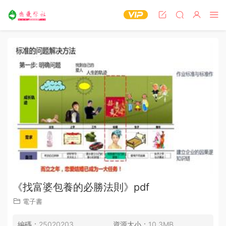
《找富婆包養的必勝法則》pdf
電子書
編碼：
25020203
資源大小：
10.3MB