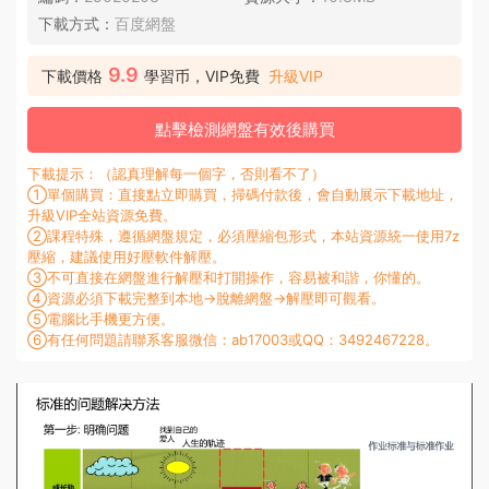
下載方式：
百度網盤
9.9
下載價格
學習币，VIP免費
升級VIP
點擊檢測網盤有效後購買
下載提示：（認真理解每一個字，否則看不了）
①單個購買：直接點立即購買，掃碼付款後，會自動展示下載地址，
升級VIP全站資源免費。
②課程特殊，遵循網盤規定，必須壓縮包形式，本站資源統一使用7z
壓縮，建議使用好壓軟件解壓。
③不可直接在網盤進行解壓和打開操作，容易被和諧，你懂的。
④資源必須下載完整到本地→脫離網盤→解壓即可觀看。
⑤電腦比手機更方便。
⑥有任何問題請聯系客服微信：ab17003或QQ：3492467228。