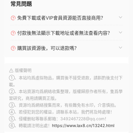
常見問題
免費下載或者VIP會員資源能否直接商用？
付款後無法顯示下載地址或者無法查看内容？
購買該資源後，可以退款嗎？
版權聲明
①、本站均爲虛拟物品，購買後不接受退款，請斟酌後支付下
載。
②、本站資源均爲網絡收集整理，版權歸原作者所有，隻爲學
習研究，商用請購買正版。
③、資源均爲網絡搜集而來，有些難免有水印，介意慎拍。
④、若侵犯到您的權益，請聯系本站，我們将及時處理！
⑤、侵權删帖等聯系郵箱：3492467228@qq.com！
⑥、轉載請注明出處！
https://www.lax8.cn/13242.html