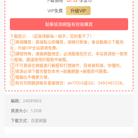
下載價格
學習币
VIP免費
升級VIP
點擊檢測網盤有效後購買
下載提示：（認真理解每一個字，否則看不了）
①單個購買：直接點立即購買，掃碼付款後，會自動展示下載地
址，升級VIP全站資源免費。
②課程特殊，遵循網盤規定，必須壓縮包形式，本站資源統一使用
7z壓縮，建議使用好壓軟件解壓。
③不可直接在網盤進行解壓和打開操作，容易被和諧，你懂的。
④資源必須下載完整到本地→脫離網盤→解壓即可觀看。
⑤電腦比手機更方便。
⑥有任何問題請聯系客服微信：ab17003或QQ：3492467228。
編碼：
24091802
資源大小：
1.2GB
下載方式：
百度網盤