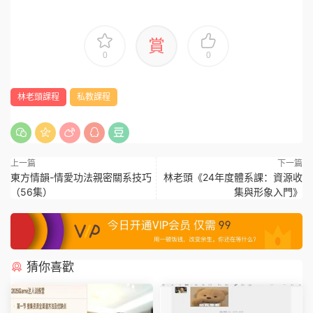
賞
0
0
林老頭課程
私教課程
上一篇
下一篇
東方情韻-情愛功法親密關系技巧
林老頭《24年度體系課：資源收
（56集）
集與形象入門》
猜你喜歡