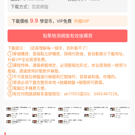
下載方式：
百度網盤
9.9
下載價格
學習币，VIP免費
升級VIP
點擊檢測網盤有效後購買
下載提示：（認真理解每一個字，否則看不了）
①單個購買：直接點立即購買，掃碼付款後，會自動展示下載地址，
升級VIP全站資源免費。
②課程特殊，遵循網盤規定，必須壓縮包形式，本站資源統一使用7z
壓縮，建議使用好壓軟件解壓。
③不可直接在網盤進行解壓和打開操作，容易被和諧，你懂的。
④資源必須下載完整到本地→脫離網盤→解壓即可觀看。
⑤電腦比手機更方便。
⑥有任何問題請聯系客服微信：ab17003或QQ：3492467228。