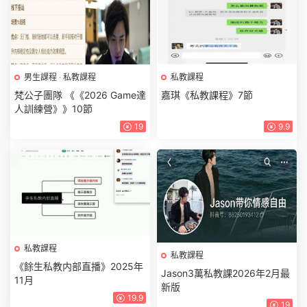
男生課程
·
私教課程
私教課程
梵公子團隊 《《2026 Game達
嘉琪《私教課程》7節
人訓練營》》10節
19
9.9
私教課程
私教課程
《餘生私教内部直播》2025年
Jason3萬私教課2026年2月最
11月
新版
19.9
19