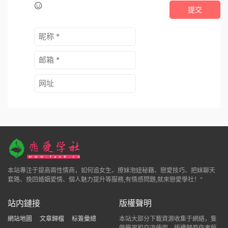
提交
本站專注于提高兩性情商，如何追女生、撩妹泡妞秘籍、戀愛技巧、把妹聊天
套路、挽回婚姻愛情、個人魅力提升等服務,有情感問題,就來戀愛學社！"
站内鏈接
版權聲明
網站地圖
文章歸檔
标簽彙總
本站大部分下載資源收集于網絡，隻
做學習和交流使用，版權歸原作者所