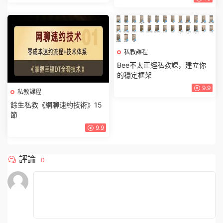
私教課程
Bee不太正經私教課，建立你
的穩定框架
9.9
私教課程
餘生私教《網聊速約技術》15
節
9.9
評論
0