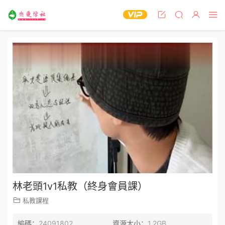
林老頭1v1私教（終身會員課）
私教課程
編碼：
24091802
資源大小：
1.2GB