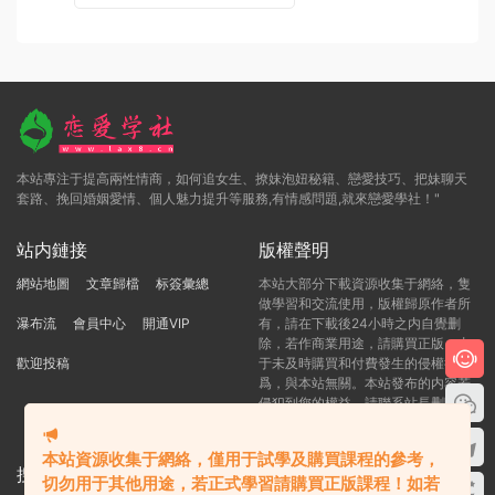
本站專注于提高兩性情商，如何追女生、撩妹泡妞秘籍、戀愛技巧、把妹聊天
套路、挽回婚姻愛情、個人魅力提升等服務,有情感問題,就來戀愛學社！"
站内鏈接
版權聲明
網站地圖
文章歸檔
标簽彙總
本站大部分下載資源收集于網絡，隻
做學習和交流使用，版權歸原作者所
瀑布流
會員中心
開通VIP
有，請在下載後24小時之内自覺删
除，若作商業用途，請購買正版，由
歡迎投稿
于未及時購買和付費發生的侵權行
爲，與本站無關。本站發布的内容若
侵犯到您的權益，請聯系站長删除，
我們将及時處理！
本站資源收集于網絡，僅用于試學及購買課程的參考，
搜索本站精品資源
切勿用于其他用途，若正式學習請購買正版課程！如若