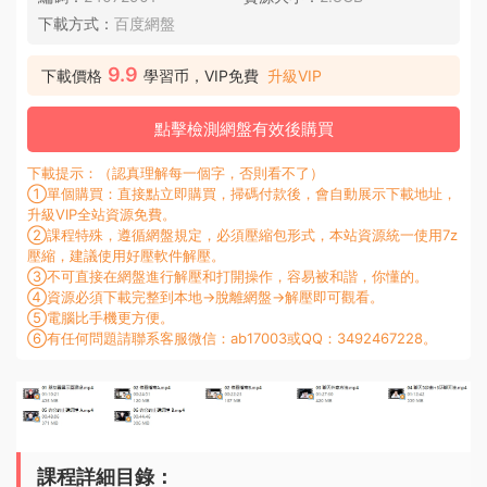
下載方式：
百度網盤
9.9
下載價格
學習币，VIP免費
升級VIP
點擊檢測網盤有效後購買
下載提示：（認真理解每一個字，否則看不了）
①單個購買：直接點立即購買，掃碼付款後，會自動展示下載地址，
升級VIP全站資源免費。
②課程特殊，遵循網盤規定，必須壓縮包形式，本站資源統一使用7z
壓縮，建議使用好壓軟件解壓。
③不可直接在網盤進行解壓和打開操作，容易被和諧，你懂的。
④資源必須下載完整到本地→脫離網盤→解壓即可觀看。
⑤電腦比手機更方便。
⑥有任何問題請聯系客服微信：ab17003或QQ：3492467228。
課程詳細目錄：