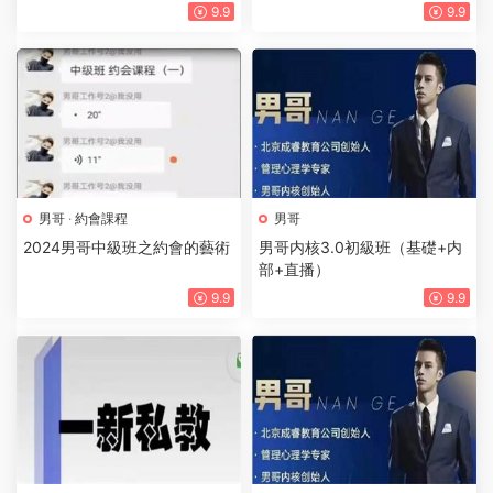
9.9
9.9
男哥
·
約會課程
男哥
2024男哥中級班之約會的藝術
男哥内核3.0初級班（基礎+内
部+直播）
9.9
9.9