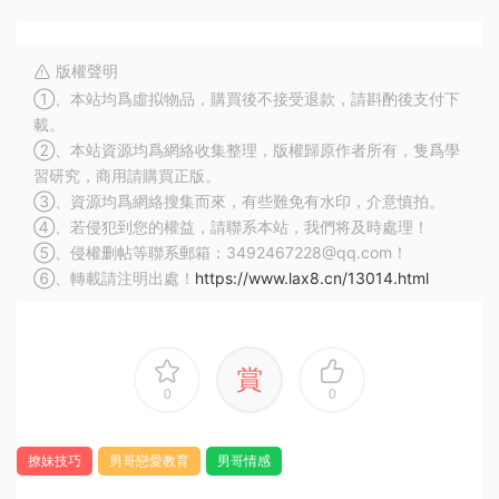
版權聲明
①、本站均爲虛拟物品，購買後不接受退款，請斟酌後支付下
載。
②、本站資源均爲網絡收集整理，版權歸原作者所有，隻爲學
習研究，商用請購買正版。
③、資源均爲網絡搜集而來，有些難免有水印，介意慎拍。
④、若侵犯到您的權益，請聯系本站，我們将及時處理！
⑤、侵權删帖等聯系郵箱：3492467228@qq.com！
⑥、轉載請注明出處！
https://www.lax8.cn/13014.html
賞
0
0
撩妹技巧
男哥戀愛教育
男哥情感