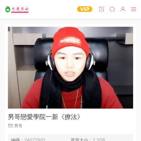
男哥戀愛學院一新《撩法》
男哥
編碼：
24072901
資源大小：
2.3GB