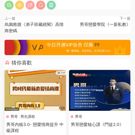
上一篇
下一篇
烏鴉救贖《弟子班藏經閣》高情
男哥戀愛學院《一新私教》
商密碼
猜你喜歡
男哥
·
男生課程
男哥
男哥内核3.0- 戀愛情商提升 中
男哥戀愛核心課《門徒2.0》
級課程