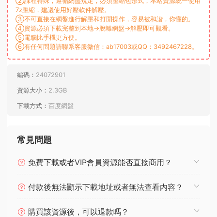
②課程特殊，遵循網盤規定，必須壓縮包形式，本站資源統一使用
7z壓縮，建議使用好壓軟件解壓。
③不可直接在網盤進行解壓和打開操作，容易被和諧，你懂的。
④資源必須下載完整到本地→脫離網盤→解壓即可觀看。
⑤電腦比手機更方便。
⑥有任何問題請聯系客服微信：ab17003或QQ：3492467228。
編碼：
24072901
資源大小：
2.3GB
下載方式：
百度網盤
常見問題
免費下載或者VIP會員資源能否直接商用？
付款後無法顯示下載地址或者無法查看内容？
購買該資源後，可以退款嗎？