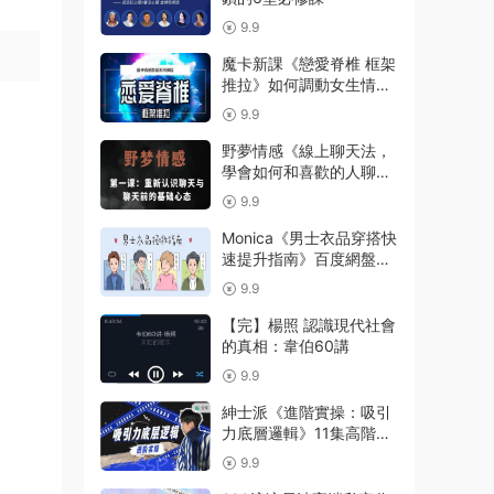
9.9
魔卡新課《戀愛脊椎 框架
推拉》如何調動女生情緒
【111003】
9.9
野夢情感《線上聊天法，
學會如何和喜歡的人聊
天》
9.9
Monica《男士衣品穿搭快
速提升指南》百度網盤下
載【080909】
9.9
【完】楊照 認識現代社會
的真相：韋伯60講
9.9
紳士派《進階實操：吸引
力底層邏輯》11集高階會
員課
9.9