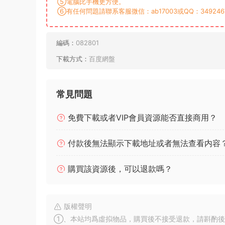
⑤電腦比手機更方便。
⑥有任何問題請聯系客服微信：ab17003或QQ：349246
編碼：
082801
下載方式：
百度網盤
常見問題
免費下載或者VIP會員資源能否直接商用？
付款後無法顯示下載地址或者無法查看内容
購買該資源後，可以退款嗎？
版權聲明
①、本站均爲虛拟物品，購買後不接受退款，請斟酌後