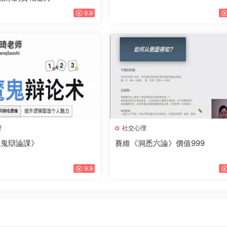
9.9
理
社交心理
魔鬼辯論課》
賽維《洞悉六論》價值999
9.9