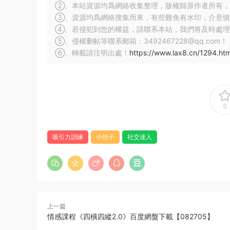
②、本站資源均爲網絡收集整理，版權歸原作者所有，
③、資源均爲網絡搜集而來，有些難免有水印，介意慎
④、若侵犯到您的權益，請聯系本站，我們将及時處理
⑤、侵權删帖等聯系郵箱：3492467228@qq.com！
⑥、轉載請注明出處！
https://www.lax8.cn/1294.htm
0
吸引力訓練
小怡子
社交達人
上一篇
情感課程《四橫四縱2.0》百度網盤下載【082705】