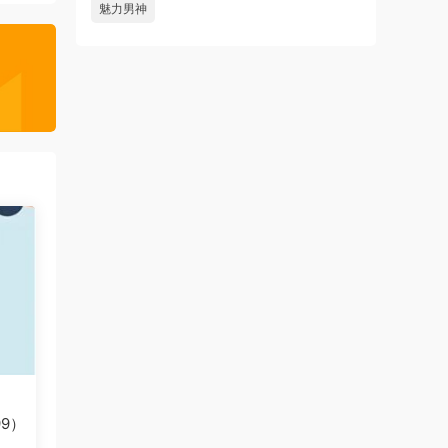
魅力男神
9）