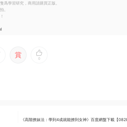
隻爲學習研究，商用請購買正版。
拍。
！
l
賞
0
《高階撩妹法：學到4成就能撩到女神》百度網盤下載【0828