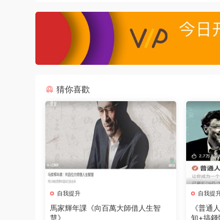
猜你喜歡
自我提升
自我提
馬家輝年課《向百萬大師借人生智
《普通人
慧》
知+搞錢