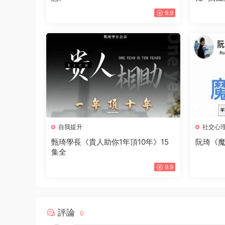
9.9
自我提升
社交心
甄琦學長《貴人助你1年頂10年》15
阮琦《
集全
9.9
評論
0