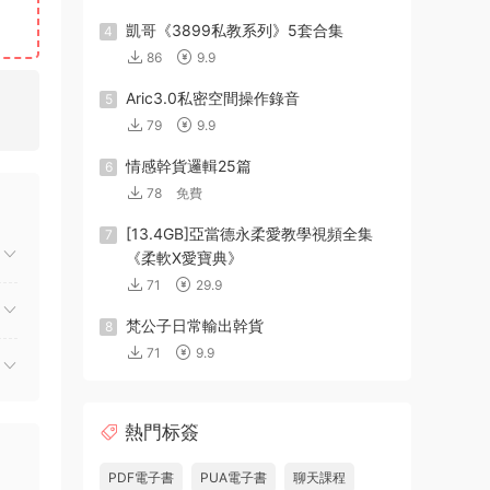
凱哥《3899私教系列》5套合集
4
86
9.9
Aric3.0私密空間操作錄音
5
79
9.9
情感幹貨邏輯25篇
6
78
免費
[13.4GB]亞當德永柔愛教學視頻全集
7
《柔軟X愛寶典》
71
29.9
梵公子日常輸出幹貨
8
71
9.9
熱門标簽
PDF電子書
PUA電子書
聊天課程