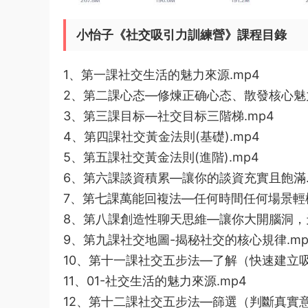
小怡子《社交吸引力訓練營》課程目錄
1、第一課社交生活的魅力來源.mp4
2、第二課心态—修煉正确心态、散發核心魅力
3、第三課目标—社交目标三階梯.mp4
4、第四課社交黃金法則(基礎).mp4
5、第五課社交黃金法則(進階).mp4
6、第六課談資積累—讓你的談資充實且飽滿.
7、第七課萬能回複法—任何時間任何場景輕松
8、第八課創造性聊天思維—讓你大開腦洞，天
9、第九課社交地圖-揭秘社交的核心規律.mp
10、第十一課社交五步法—了解（快速建立吸
11、01-社交生活的魅力來源.mp4
12、第十二課社交五步法—篩選（判斷真實意