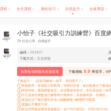
課程
女生課程
兩性技巧
自我提升
合集專區
小怡子《社交吸引力訓練營》百度網盤
社交心理
·
自我提升
編碼：
082801
下載方式：
百度網盤
9.9
點擊檢測網盤有效後購買
下載價格
學習币，VI
下載提示：（認真理解每一個字，否則看不了）
①單個購買：直接點立即購買，掃碼付款後，會自動展示下載地址
②課程特殊，遵循網盤規定，必須壓縮包形式，本站資源統一使用
③不可直接在網盤進行解壓和打開操作，容易被和諧，你懂的。
④資源必須下載完整到本地→脫離網盤→解壓即可觀看。
⑤電腦比手機更方便。
⑥有任何問題請聯系客服微信：ab17003或QQ：3492467228。