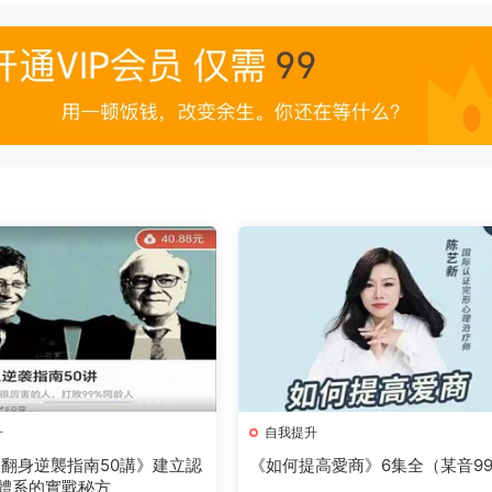
升
自我提升
翻身逆襲指南50講》建立認
《如何提高愛商》6集全（某音99
體系的實戰秘方