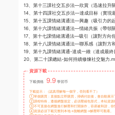
13、第十三課社交五步法—欣賞（迅速拉升關
14、第十四課社交五步法—達成目标（實現最
15、第十五課情緒溝通法—興趣（吸引力的起
16、第十六課情緒溝通法—情緒共振（帶領關
17、第十七課情緒溝通法—吸引（讓對方向你
18、第十八課情緒溝通法—聯系感（讓對方和
19、第十九課情緒溝通-達成一緻（達成最終
20、第二十課總結-如何持續修煉社交魅力.m
資源下載
9.9
下載價格
學習币
下載提示：（認真理解每一個字，否則看不了）
①單個購買：直接點立即購買，掃碼付款後，會自動展示下
②課程特殊，遵循網盤規定，必須壓縮包形式，本站資源統
③不可直接在網盤進行解壓和打開操作，容易被和諧，你
④資源必須下載完整到本地→脫離網盤→解壓即可觀看。