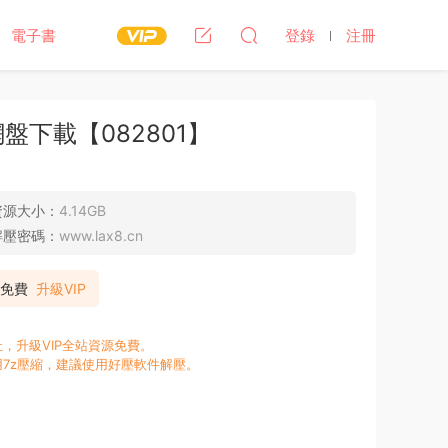
電子書
登錄
注冊
下載【082801】
資源大小：
4.14GB
解壓密碼：
www.lax8.cn
P免費
升級VIP
，升級VIP全站資源免費。
7z壓縮，建議使用好壓軟件解壓。