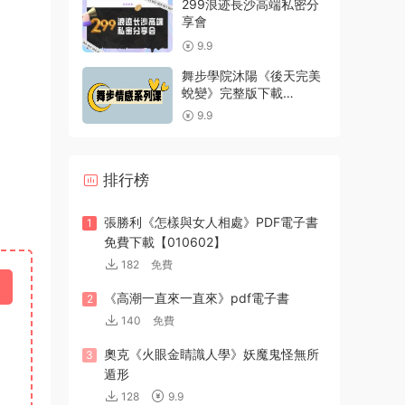
299浪迹長沙高端私密分
享會
9.9
舞步學院沐陽《後天完美
蛻變》完整版下載
【24022802】
9.9
排行榜
張勝利《怎樣與女人相處》PDF電子書
1
免費下載【010602】
182
免費
《高潮一直來一直來》pdf電子書
2
140
免費
奧克《火眼金睛識人學》妖魔鬼怪無所
3
遁形
128
9.9