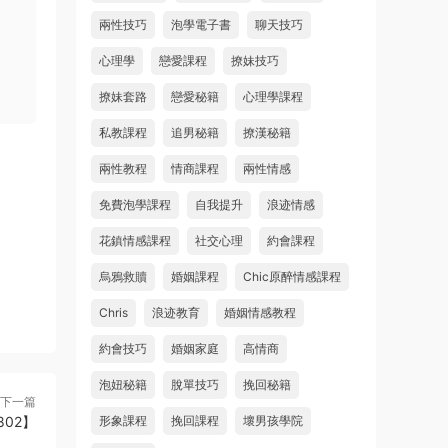
兩性技巧
泡學電子書
聊天技巧
心理學
戀愛課程
撩妹技巧
撩妹套路
戀愛秘籍
心理學課程
私教課程
追男秘籍
撩漢秘籍
兩性教程
情商課程
兩性情感
免費泡學課程
自我提升
浪迹情感
花鎮情感課程
社交心理
約會課程
烏鴉救贖
婚姻課程
Chic原醉情感課程
Chris
浪迹教育
婚姻情感教程
約會技巧
婚姻家庭
高情商
泡妞秘籍
脫單技巧
挽回秘籍
下一篇
02】
形象課程
挽回課程
壞男孩學院