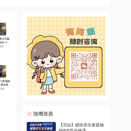
随機推薦
【完結】破除原生家庭枷
鎖的6堂必修課