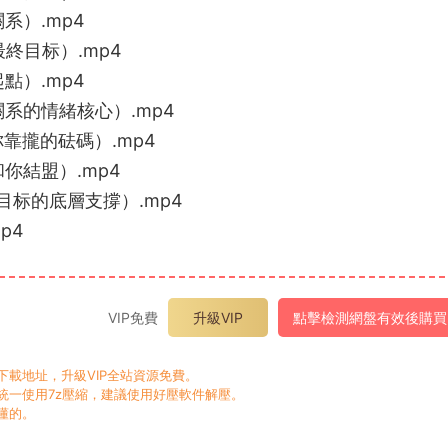
系）.mp4
終目标）.mp4
點）.mp4
系的情緒核心）.mp4
靠攏的砝碼）.mp4
你結盟）.mp4
目标的底層支撐）.mp4
p4
VIP免費
升級VIP
點擊檢測網盤有效後購買
載地址，升級VIP全站資源免費。
一使用7z壓縮，建議使用好壓軟件解壓。
懂的。