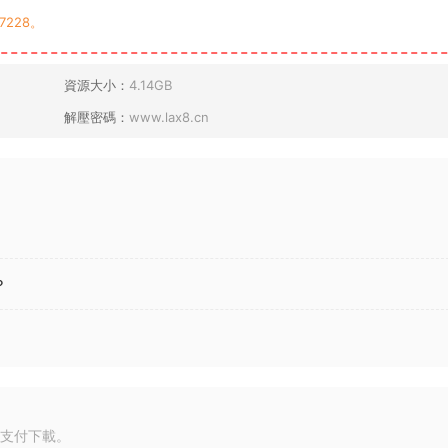
7228。
資源大小：
4.14GB
解壓密碼：
www.lax8.cn
？
支付下載。