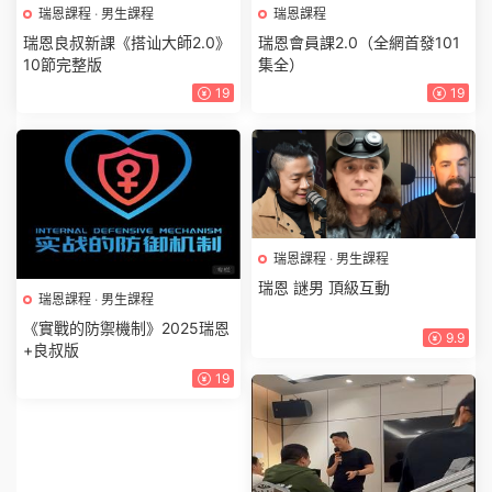
瑞恩課程
·
男生課程
瑞恩課程
瑞恩良叔新課《搭讪大師2.0》
瑞恩會員課2.0（全網首發101
10節完整版
集全）
19
19
瑞恩課程
·
男生課程
瑞恩 謎男 頂級互動
瑞恩課程
·
男生課程
《實戰的防禦機制》2025瑞恩
9.9
+良叔版
19