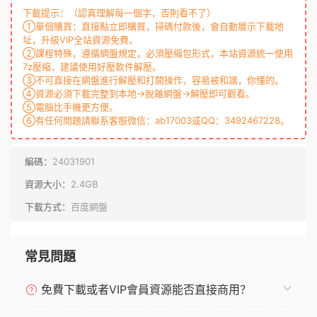
下載提示：（認真理解每一個字，否則看不了）
①單個購買：直接點立即購買，掃碼付款後，會自動展示下載地
址，升級VIP全站資源免費。
②課程特殊，遵循網盤規定，必須壓縮包形式，本站資源統一使用
7z壓縮，建議使用好壓軟件解壓。
③不可直接在網盤進行解壓和打開操作，容易被和諧，你懂的。
④資源必須下載完整到本地→脫離網盤→解壓即可觀看。
⑤電腦比手機更方便。
⑥有任何問題請聯系客服微信：ab17003或QQ：3492467228。
編碼：
24031901
資源大小：
2.4GB
下載方式：
百度網盤
常見問題
免費下載或者VIP會員資源能否直接商用？