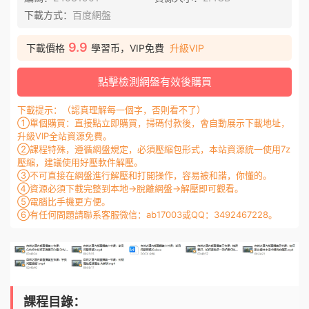
下載方式：
百度網盤
9.9
下載價格
學習币，VIP免費
升級VIP
點擊檢測網盤有效後購買
下載提示：（認真理解每一個字，否則看不了）
①單個購買：直接點立即購買，掃碼付款後，會自動展示下載地址，
升級VIP全站資源免費。
②課程特殊，遵循網盤規定，必須壓縮包形式，本站資源統一使用7z
壓縮，建議使用好壓軟件解壓。
③不可直接在網盤進行解壓和打開操作，容易被和諧，你懂的。
④資源必須下載完整到本地→脫離網盤→解壓即可觀看。
⑤電腦比手機更方便。
⑥有任何問題請聯系客服微信：ab17003或QQ：3492467228。
課程目錄：