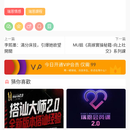
瑞恩情感
瑞恩課程
上一篇
下一篇
李熙墨：滿分床技，引爆她欲望
MU姐《高嫁實操秘籍-向上社
開關
交》系列課
猜你喜歡