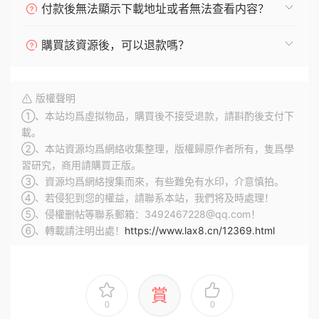
付款後無法顯示下載地址或者無法查看内容？
購買該資源後，可以退款嗎？
版權聲明
①、本站均爲虛拟物品，購買後不接受退款，請斟酌後支付下
載。
②、本站資源均爲網絡收集整理，版權歸原作者所有，隻爲學
習研究，商用請購買正版。
③、資源均爲網絡搜集而來，有些難免有水印，介意慎拍。
④、若侵犯到您的權益，請聯系本站，我們将及時處理！
⑤、侵權删帖等聯系郵箱：3492467228@qq.com！
⑥、轉載請注明出處！
https://www.lax8.cn/12369.html
賞
0
0