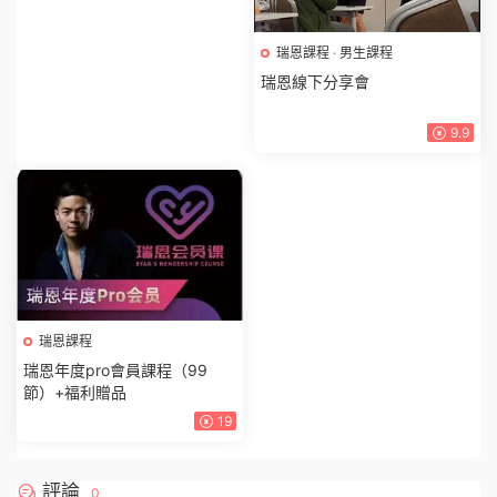
瑞恩課程
·
男生課程
瑞恩線下分享會
9.9
瑞恩課程
瑞恩年度pro會員課程（99
節）+福利贈品
19
評論
0