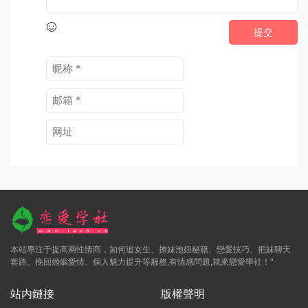
提交
本站專注于提高兩性情商，如何追女生、撩妹泡妞秘籍、戀愛技巧、把妹聊天
套路、挽回婚姻愛情、個人魅力提升等服務,有情感問題,就來戀愛學社！"
站内鏈接
版權聲明