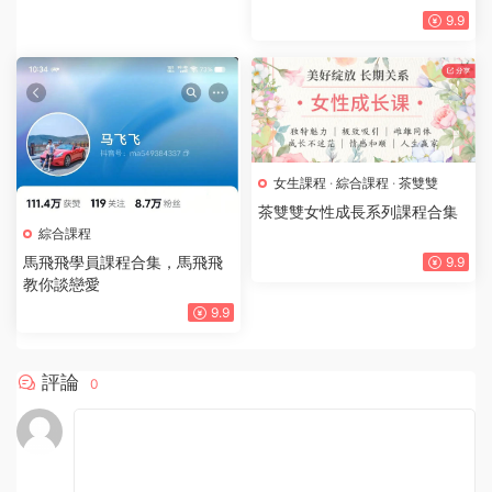
9.9
女生課程
·
綜合課程
·
茶雙雙
茶雙雙女性成長系列課程合集
綜合課程
馬飛飛學員課程合集，馬飛飛
9.9
教你談戀愛
9.9
評論
0