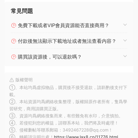
常見問題
免費下載或者VIP會員資源能否直接商用？
付款後無法顯示下載地址或者無法查看内容？
購買該資源後，可以退款嗎？
版權聲明
①、本站均爲虛拟物品，購買後不接受退款，請斟酌後支付下
載。
②、本站資源均爲網絡收集整理，版權歸原作者所有，隻爲學
習研究，商用請購買正版。
③、資源均爲網絡搜集而來，有些難免有水印，介意慎拍。
④、若侵犯到您的權益，請聯系本站，我們将及時處理！
⑤、侵權删帖等聯系郵箱：3492467228@qq.com！
⑥、轉載請注明出處！
https://www.lax8.cn/11776.html