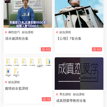
兩性技巧
·
綜合課程
綜合課程
清水健課程合集
【公瑾】7套合集
9.9
9.9
綜合課程
癡情叔全套課程
男生課程
·
綜合課程
19
成真戀愛學教程全集