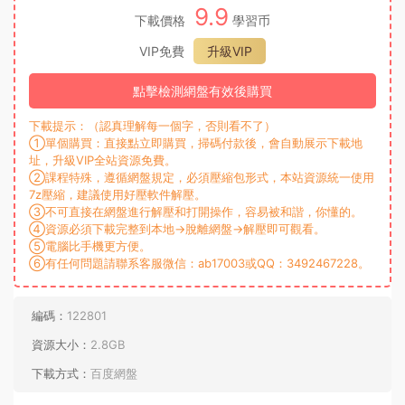
9.9
下載價格
學習币
VIP免費
升級VIP
點擊檢測網盤有效後購買
下載提示：（認真理解每一個字，否則看不了）
①單個購買：直接點立即購買，掃碼付款後，會自動展示下載地
址，升級VIP全站資源免費。
②課程特殊，遵循網盤規定，必須壓縮包形式，本站資源統一使用
7z壓縮，建議使用好壓軟件解壓。
③不可直接在網盤進行解壓和打開操作，容易被和諧，你懂的。
④資源必須下載完整到本地→脫離網盤→解壓即可觀看。
⑤電腦比手機更方便。
⑥有任何問題請聯系客服微信：ab17003或QQ：3492467228。
編碼：
122801
資源大小：
2.8GB
下載方式：
百度網盤