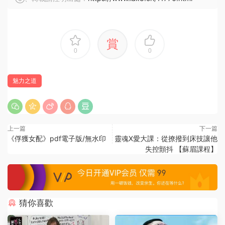
賞
0
0
魅力之道
上一篇
下一篇
《俘獲女配》pdf電子版/無水印
靈魂X愛大課：從撩撥到床技讓他
失控顫抖 【蘇眉課程】
猜你喜歡