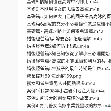
│ 基礎8 情緒價值在高嫁中的作用.m4a
│ 基礎9 不能用撈女的思維去高嫁.m4a
│ 基礎篇5 如何擴大自己的圈子提高高嫁的概率
│ 基礎篇6高嫁的充分不必要條件就是遠離不靠
│ 基礎篇7 高嫁之路上如何避免短擇.m4a
│ 婚後經營篇1高嫁要吞針怎麽理解.m4a
│ 婚後經營篇2如何防止出軌.m4a
│ 婚後經營篇3知己知彼從了解小三心理開始.
│ 婚後經營篇4高嫁的本質風險和利益的共同體
│ 婚後經營篇5生孩子的最佳時期是什麽.m4
│ 成長提升89 體zhi内69.png
│ 撈女和做生意男人共同點很多.m4a
│ 案例1和2課98年小富婆和地産大佬.m4a
│ 案例3.普通大齡剩女高嫁的故事.m4a
│ 案例4.青海普女高嫁事業雙豐收的故事.m4