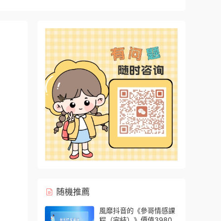
随機推薦
風靡抖音的《參哥情感課
程（完結）》價值3980