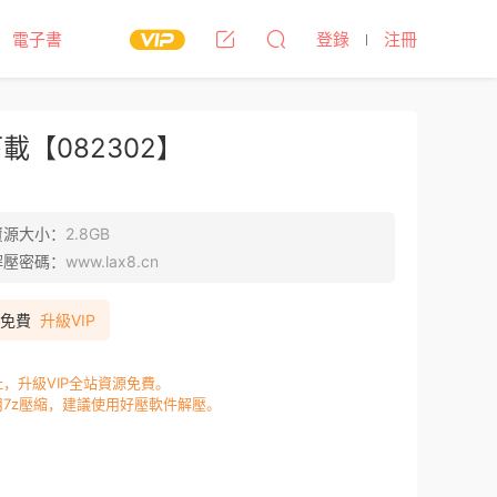
電子書
登錄
注冊
【082302】
資源大小：
2.8GB
解壓密碼：
www.lax8.cn
P免費
升級VIP
，升級VIP全站資源免費。
7z壓縮，建議使用好壓軟件解壓。