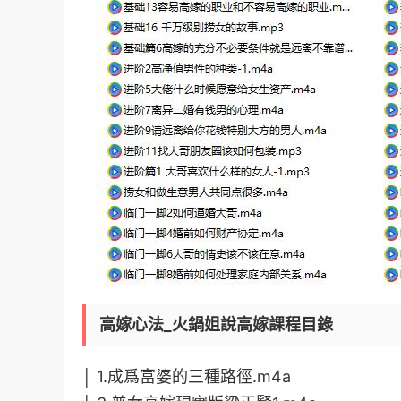
高嫁心法_火鍋姐說高嫁課程目錄
│ 1.成爲富婆的三種路徑.m4a