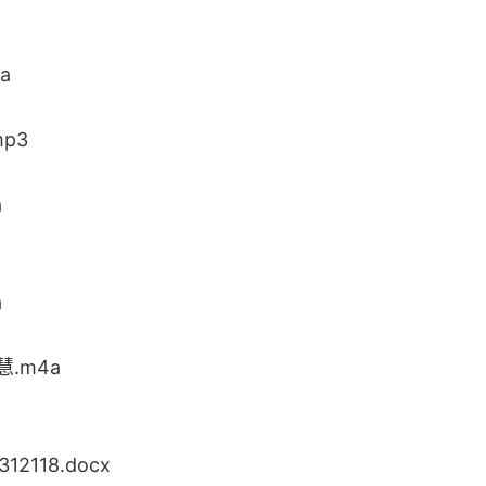
a
p3
a
a
.m4a
2118.docx