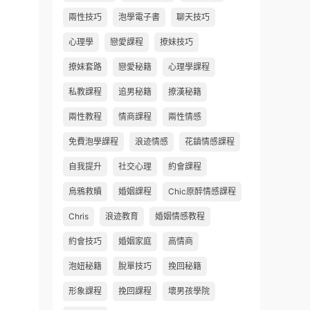
兩性技巧
泡學電子書
聊天技巧
心理學
戀愛課程
撩妹技巧
撩妹套路
戀愛秘籍
心理學課程
私教課程
追男秘籍
撩漢秘籍
兩性教程
情商課程
兩性情感
免費泡學課程
浪迹情感
花鎮情感課程
自我提升
社交心理
約會課程
烏鴉救贖
婚姻課程
Chic原醉情感課程
Chris
浪迹教育
婚姻情感教程
約會技巧
婚姻家庭
高情商
泡妞秘籍
脫單技巧
挽回秘籍
形象課程
挽回課程
壞男孩學院