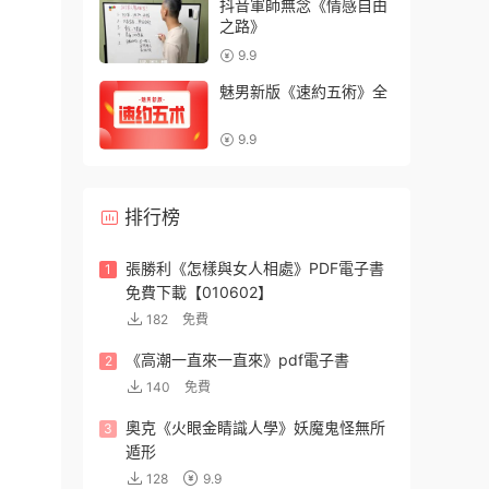
抖音軍師無念《情感自由
之路》
9.9
魅男新版《速約五術》全
9.9
排行榜
張勝利《怎樣與女人相處》PDF電子書
1
免費下載【010602】
182
免費
《高潮一直來一直來》pdf電子書
2
140
免費
奧克《火眼金睛識人學》妖魔鬼怪無所
3
遁形
128
9.9