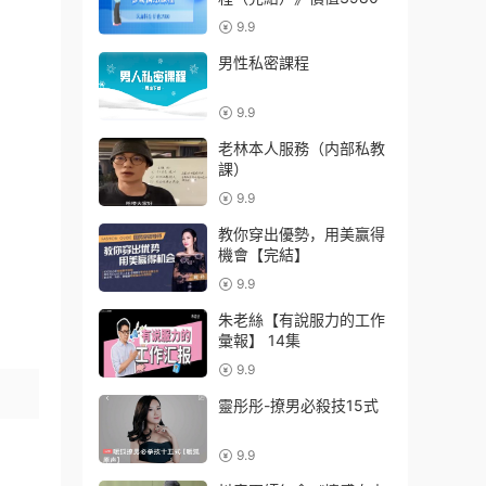
9.9
男性私密課程
9.9
老林本人服務（内部私教
課）
9.9
教你穿出優勢，用美赢得
機會【完結】
9.9
朱老絲【有說服力的工作
彙報】 14集
9.9
靈彤彤-撩男必殺技15式
9.9