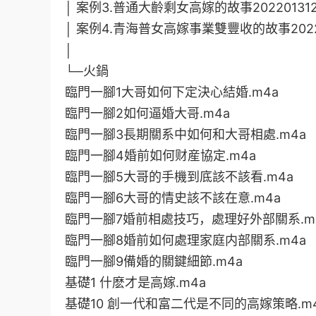
│ 案例3.普通大齡剩女高嫁的故事20220131212
│ 案例4.青海普女高嫁事業雙豐收的故事202201
│
└─火鍋
臨門一腳1大哥如何下定決心結婚.m4a
臨門一腳2如何逼婚大哥.m4a
臨門一腳3長期關系中如何和大哥相處.m4a
臨門一腳4婚前如何财産協定.m4a
臨門一腳5大哥的手機到底該不該看.m4a
臨門一腳6大哥的情史該不該在意.m4a
臨門一腳7婚前相處技巧，處理好外部關系.m
臨門一腳8婚前如何處理家庭内部關系.m4a
臨門一腳9備婚的關鍵細節.m4a
基礎1 什麽才是高嫁.m4a
基礎10 創一代和富二代是不同的高嫁策略.m