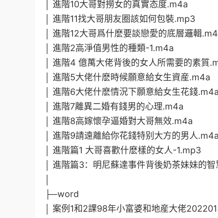
│ 進階10大哥對撈女的真實态度.m4a
│ 進階11找大哥朋友圈該如何包裝.mp3
│ 進階12大哥爲什麽要談戀愛的底層邏輯.m4
│ 進階2高淨值男性的種類-1.m4a
│ 進階4 億萬大佬背後的女人所需要的素質.m
│ 進階5大佬什麽時候願意給女生資産.m4a
│ 進階6大佬什麽情況下願意給女生花錢.m4
│ 進階7離異二婚有錢男的心理.m4a
│ 進階8高嫁懷孕逼婚對大哥無效.m4a
│ 進階9請遠離給你花錢特别大方的男人.m4
│ 進階篇1 大哥喜歡什麽樣的女人-1.mp3
│ 進階篇3：明尼蘇達事件背後奶茶妹妹的智慧
│
├─word
│ 案例1和2課98年小富婆和地産大佬20220131