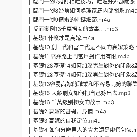
│ 臨門一腳7婚前相處技巧，處理好外部關系.
│ 臨門一腳8婚前如何處理家庭内部關系.m4
│ 臨門一腳9備婚的關鍵細節.m4a
│ 反面案例13千萬撈女的故事。.mp3
│ 基礎1 什麽才是高嫁.m4a
│ 基礎10 創一代和富二代是不同的高嫁策略.
│ 基礎11 高嫁路上門當戶對作用有限.m4a
│ 基礎12&基礎14如何加深男生對你的印象&
│ 基礎12&基礎14如何加深男生對你的印象&高嫁
│ 基礎13容易高嫁的職業和不容易高嫁的職業.
│ 基礎15 大齡剩女如何把自己嫁出去.mp3
│ 基礎16 千萬級别撈女的故事.mp3
│ 基礎2 高嫁的基礎，身價.m4a
│ 基礎3 高嫁的自我定位.m4a
│ 基礎4 如何分辨男人的實力還是虛假包裝.m