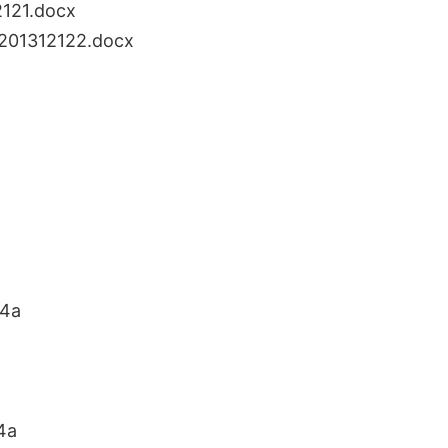
1.docx
312122.docx
4a
4a