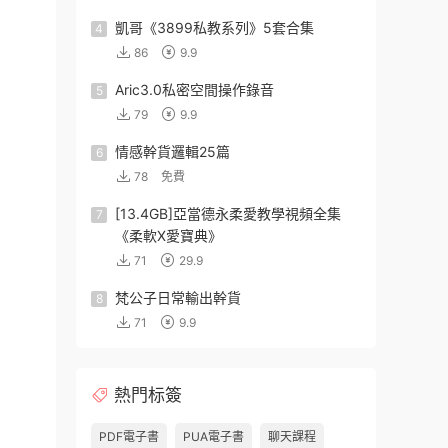
凱哥《3899私教系列》5套合集
4
86
9.9
Aric3.0私密空間操作錄音
5
79
9.9
情感幹貨邏輯25篇
6
78
免費
[13.4GB]亞當德永柔愛教學視頻全集
7
《柔軟X愛寶典》
71
29.9
梵公子日常輸出幹貨
8
71
9.9
熱門标簽
PDF電子書
PUA電子書
聊天課程