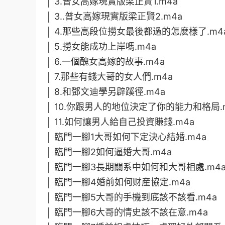
│ 3.普女高嫁現實版梁正賢1.m4a
│ 3..普女高嫁現實版梁正賢2.m4a
│ 4.那些高段位撈女最後都過的怎麽樣了.m4
│ 5.撈女能成功上岸嗎.m4a
│ 6.一個醜女高嫁的故事.m4a
│ 7.那些有錢大哥的女人們.m4a
│ 8.和鄧文迪學另辟蹊徑.m4a
│ 10.你跟男人的地位決定了你的能力和格局.
│ 11.如何讓男人給自己投資賺錢.m4a
│ 臨門一腳1大哥如何下定決心結婚.m4a
│ 臨門一腳2如何逼婚大哥.m4a
│ 臨門一腳3長期關系中如何和大哥相處.m4
│ 臨門一腳4婚前如何财産協定.m4a
│ 臨門一腳5大哥的手機到底該不該看.m4a
│ 臨門一腳6大哥的情史該不該在意.m4a