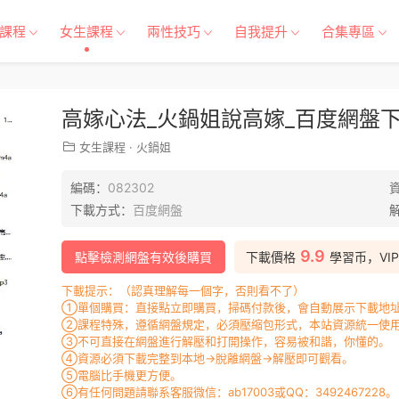
課程
女生課程
兩性技巧
自我提升
合集專區
高嫁心法_火鍋姐說高嫁_百度網盤下載
女生課程
·
火鍋姐
編碼：
082302
下載方式：
百度網盤
9.9
點擊檢測網盤有效後購買
下載價格
學習币，VI
下載提示：（認真理解每一個字，否則看不了）
①單個購買：直接點立即購買，掃碼付款後，會自動展示下載地址
②課程特殊，遵循網盤規定，必須壓縮包形式，本站資源統一使用
③不可直接在網盤進行解壓和打開操作，容易被和諧，你懂的。
④資源必須下載完整到本地→脫離網盤→解壓即可觀看。
⑤電腦比手機更方便。
⑥有任何問題請聯系客服微信：ab17003或QQ：3492467228。