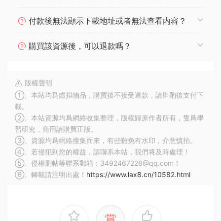
付款後無法顯示下載地址或者無法查看内容？
購買該資源後，可以退款嗎？
版權聲明
①、本站均爲虛拟物品，購買後不接受退款，請斟酌後支付下
載。
②、本站資源均爲網絡收集整理，版權歸原作者所有，隻爲學
習研究，商用請購買正版。
③、資源均爲網絡搜集而來，有些難免有水印，介意慎拍。
④、若侵犯到您的權益，請聯系本站，我們将及時處理！
⑤、侵權删帖等聯系郵箱：3492467228@qq.com！
⑥、轉載請注明出處！
https://www.lax8.cn/10582.html
賞