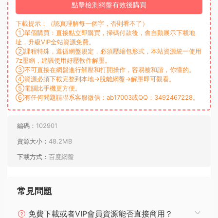
點擊檢測網盤有效後購買
下載提示：（認真理解每一個字，否則看不了）
①單個購買：直接點立即購買，掃碼付款後，會自動展示下載地
址，升級VIP全站資源免費。
②課程特殊，遵循網盤規定，必須壓縮包形式，本站資源統一使用
7z壓縮，建議使用好壓軟件解壓。
③不可直接在網盤進行解壓和打開操作，容易被和諧，你懂的。
④資源必須下載完整到本地→脫離網盤→解壓即可觀看。
⑤電腦比手機更方便。
⑥有任何問題請聯系客服微信：ab17003或QQ：3492467228。
編碼：
102901
資源大小：
48.2MB
下載方式：
百度網盤
常見問題
免費下載或者VIP會員資源能否直接商用？