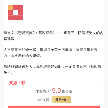
陳昌文《戀愛寶典2：基因戰争》——正‭觀三‬‬、防渣‭渣男‬‬女的内
幕連載
人不讀書不如‭條一‬‬豬，學習是‭子輩一‬‬的事情，關鍵是學對東
西，跟‭樣麽什‬‬的人學習。
想談好戀愛選對人，真想經營好婚姻，一定要看這本《基因戰
争》。
資源下載
9.9
下載價格
學習币
VIP免費
升級VIP