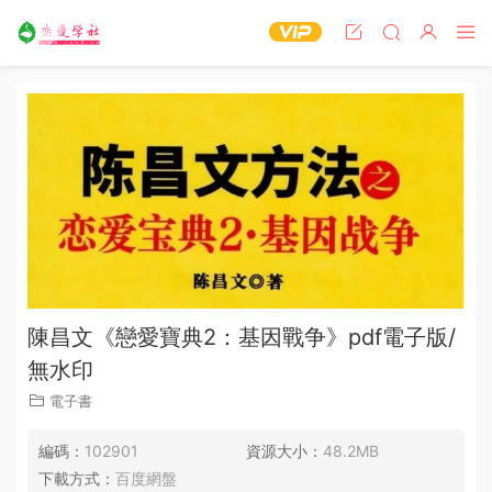
陳昌文《戀愛寶典2：基因戰争》pdf電子版/
無水印
電子書
編碼：
102901
資源大小：
48.2MB
下載方式：
百度網盤