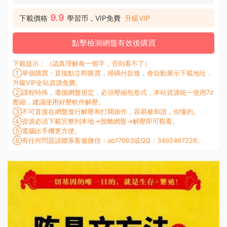
9.9
下載價格
學習币，VIP免費
升級VIP
點擊檢測網盤有效後購買
下載提示：（認真理解每一個字，否則看不了）
①單個購買：直接點立即購買，掃碼付款後，會自動展示下載地址，
升級VIP全站資源免費。
②課程特殊，遵循網盤規定，必須壓縮包形式，本站資源統一使用7z
壓縮，建議使用好壓軟件解壓。
③不可直接在網盤進行解壓和打開操作，容易被和諧，你懂的。
④資源必須下載完整到本地→脫離網盤→解壓即可觀看。
⑤電腦比手機更方便。
⑥有任何問題請聯系客服微信：ab17003或QQ：3492467228。