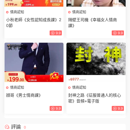
情商認知
情商認知
小秋老師《女性認知成長課》2
隔壁王司機《幸福女人情商
0節
課》
9.9
9.9
情商認知
情商認知
顔哥《男士情商課》
封神之路《征服普通人的核心
密》音頻+電子版
9.9
9.9
評論
0