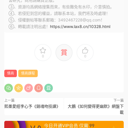
習研究，商用請購買正版。
③、資源均爲網絡搜集而來，有些難免有水印，介意慎拍。
④、若侵犯到您的權益，請聯系本站，我們将及時處理！
⑤、侵權删帖等聯系郵箱：3492467228@qq.com！
⑥、轉載請注明出處！
https://www.lax8.cn/10328.html
賞
0
0
情商
情商課程
上一篇
下一篇
熙墨愛經李心予《銷魂吻技課》
大鵬《如何變得更幽默》網盤下
載