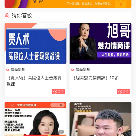
猜你喜歡
情商認知
情商認知
《貴人術》高段位人士晉級實
《旭哥魅力情商課》10節
戰課
9.9
9.9