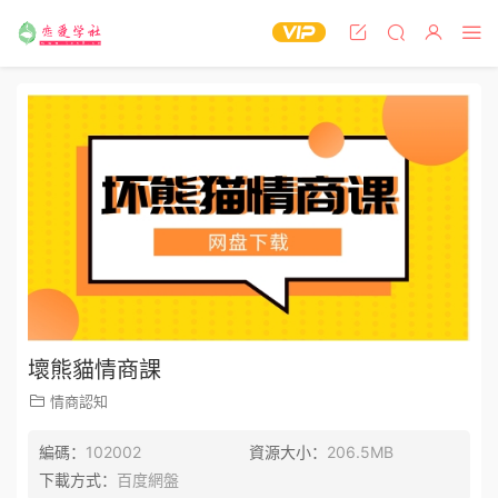
壞熊貓情商課
情商認知
編碼：
102002
資源大小：
206.5MB
下載方式：
百度網盤