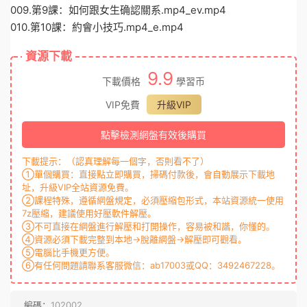
009.第9課：如何跟女生确認關系.mp4_ev.mp4
010.第10課：約會小技巧.mp4_e.mp4
資源下載
9.9
下載價格
學習币
VIP免費
升級VIP
點擊檢測網盤有效後購買
下載提示：（認真理解每一個字，否則看不了）
①單個購買：直接點立即購買，掃碼付款後，會自動展示下載地
址，升級VIP全站資源免費。
②課程特殊，遵循網盤規定，必須壓縮包形式，本站資源統一使用
7z壓縮，建議使用好壓軟件解壓。
③不可直接在網盤進行解壓和打開操作，容易被和諧，你懂的。
④資源必須下載完整到本地→脫離網盤→解壓即可觀看。
⑤電腦比手機更方便。
⑥有任何問題請聯系客服微信：ab17003或QQ：3492467228。
編碼：
102002