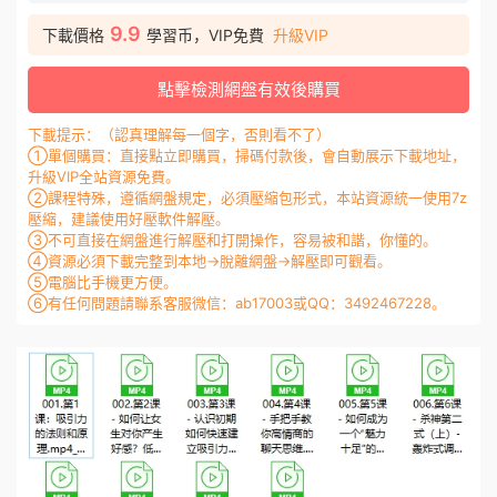
9.9
下載價格
學習币，VIP免費
升級VIP
點擊檢測網盤有效後購買
下載提示：（認真理解每一個字，否則看不了）
①單個購買：直接點立即購買，掃碼付款後，會自動展示下載地址，
升級VIP全站資源免費。
②課程特殊，遵循網盤規定，必須壓縮包形式，本站資源統一使用7z
壓縮，建議使用好壓軟件解壓。
③不可直接在網盤進行解壓和打開操作，容易被和諧，你懂的。
④資源必須下載完整到本地→脫離網盤→解壓即可觀看。
⑤電腦比手機更方便。
⑥有任何問題請聯系客服微信：ab17003或QQ：3492467228。