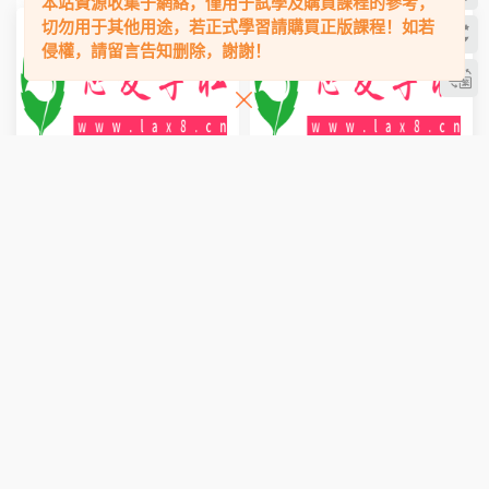
本站資源收集于網絡，僅用于試學及購買課程的參考，
切勿用于其他用途，若正式學習請購買正版課程！如若
侵權，請留言告知删除，謝謝！
電子書
電子書
《不密之傳的家學心法》PDF
村西邊老王《從一無所有到擁
有一切》PDF
9.9
9.9
電子書
電子書
《人性解讀之金瓶梅》PDF
《強者策略》PDF