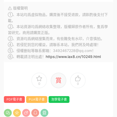
版權聲明
①、本站均爲虛拟物品，購買後不接受退款，請斟酌後支付下
載。
②、本站資源均爲網絡收集整理，版權歸原作者所有，隻爲學
習研究，商用請購買正版。
③、資源均爲網絡搜集而來，有些難免有水印，介意慎拍。
④、若侵犯到您的權益，請聯系本站，我們将及時處理！
⑤、侵權删帖等聯系郵箱：3492467228@qq.com！
⑥、轉載請注明出處！
https://www.lax8.cn/10249.html
賞
0
0
PDF電子書
PUA電子書
泡學電子書