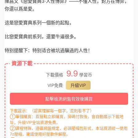
陳昌文《戀愛寶典3·人性博弈》——不懂人性，對方在博弈，
你還以爲是愛。
‮是這‬‬戀愛‭‮典寶‬‬系列‭‮個一‬‬新的起點，
比‭‮愛戀‬‬寶典前系列，‭‮要還‬‬牛逼很多。
特别提醒下：特别适合被坑過‭‮過騙‬‬的人性！
資源下載
9.9
下載價格
學習币
VIP免費
升級VIP
點擊檢測網盤有效後購買
下載提示：（認真理解每一個字，否則看不了）
①單個購買：直接點立即購買，掃碼付款後，會自動展示下載地
址，升級VIP全站資源免費。
②課程特殊，遵循網盤規定，必須壓縮包形式，本站資源統一使用
7z壓縮，建議使用好壓軟件解壓。