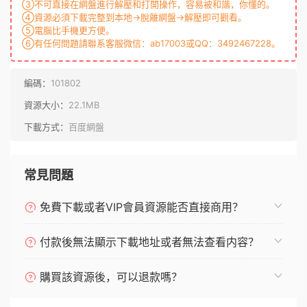
③不可直接在網盤進行解壓和打開操作，容易被和諧，你懂的。
④資源必須下載完整到本地→脫離網盤→解壓即可觀看。
⑤電腦比手機更方便。
⑥有任何問題請聯系客服微信：ab17003或QQ：3492467228。
編碼：
101802
資源大小：
22.1MB
下載方式：
百度網盤
常見問題
免費下載或者VIP會員資源能否直接商用？
付款後無法顯示下載地址或者無法查看内容？
購買該資源後，可以退款嗎？