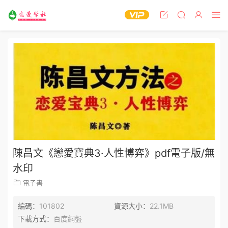
​陳昌文《戀愛寶典3·人性博弈》pdf電子版/無
水印
電子書
編碼：
101802
資源大小：
22.1MB
下載方式：
百度網盤