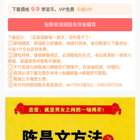
9.9
下載價格
學習币，VIP免費
升級VIP
點擊檢測網盤有效後購買
下載提示：（認真理解每一個字，否則看不了）
①單個購買：直接點立即購買，掃碼付款後，會自動展示下載地址，
升級VIP全站資源免費。
②課程特殊，遵循網盤規定，必須壓縮包形式，本站資源統一使用7z
壓縮，建議使用好壓軟件解壓。
③不可直接在網盤進行解壓和打開操作，容易被和諧，你懂的。
④資源必須下載完整到本地→脫離網盤→解壓即可觀看。
⑤電腦比手機更方便。
⑥有任何問題請聯系客服微信：ab17003或QQ：3492467228。