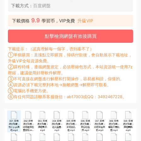
下載方式：
百度網盤
9.9
下載價格
學習币，VIP免費
升級VIP
點擊檢測網盤有效後購買
下載提示：（認真理解每一個字，否則看不了）
①單個購買：直接點立即購買，掃碼付款後，會自動展示下載地址，
升級VIP全站資源免費。
②課程特殊，遵循網盤規定，必須壓縮包形式，本站資源統一使用7z
壓縮，建議使用好壓軟件解壓。
③不可直接在網盤進行解壓和打開操作，容易被和諧，你懂的。
④資源必須下載完整到本地→脫離網盤→解壓即可觀看。
⑤電腦比手機更方便。
⑥有任何問題請聯系客服微信：ab17003或QQ：3492467228。