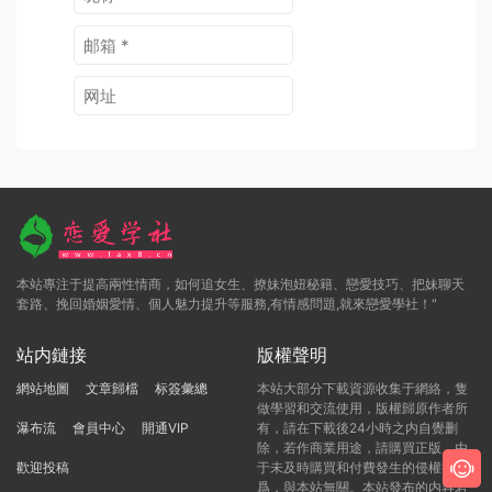
本站專注于提高兩性情商，如何追女生、撩妹泡妞秘籍、戀愛技巧、把妹聊天
套路、挽回婚姻愛情、個人魅力提升等服務,有情感問題,就來戀愛學社！"
站内鏈接
版權聲明
網站地圖
文章歸檔
标簽彙總
本站大部分下載資源收集于網絡，隻
做學習和交流使用，版權歸原作者所
瀑布流
會員中心
開通VIP
有，請在下載後24小時之内自覺删
除，若作商業用途，請購買正版，由
歡迎投稿
于未及時購買和付費發生的侵權行
爲，與本站無關。本站發布的内容若