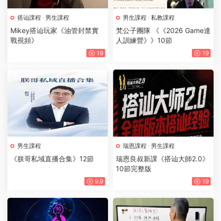
搭讪課程
·
男生課程
男生課程
·
私教課程
Mikey搭讪玩家《油管封禁實
梵公子團隊 《《2026 Game達
戰視頻》
人訓練營》》10節
19
19
男生課程
瑞恩課程
·
男生課程
《朕哥私域直播合集》12節
瑞恩良叔新課《搭讪大師2.0》
10節完整版
9.9
19