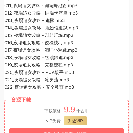
011_夜場追女攻略 - 開場舞池篇.mp3
012_夜場追女攻略 - 開場卡座篇.mp3
013_夜場追女攻略 - 進挪.mp3
014_夜場追女攻略 - 服從性測試.mp3
015_夜場追女攻略 - 群組理論.mp3
016_夜場追女攻略 - 僚機技巧.mp3
017_夜場追女攻略 - 酒吧小遊戲.mp3
018_夜場追女攻略 - 後續跟進.mp3
019_夜場追女攻略 - 完整流程.mp3
020_夜場追女攻略 - PUA殺手.mp3
021_夜場追女攻略 - 宅男流.mp3
022_夜場追女攻略 - 安全教育.mp3
資源下載
9.9
下載價格
學習币
VIP免費
升級VIP