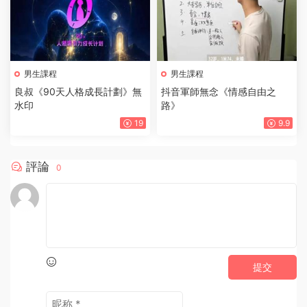
男生課程
男生課程
良叔《90天人格成長計劃》無
抖音軍師無念《情感自由之
水印
路》
19
9.9
評論
0
提交