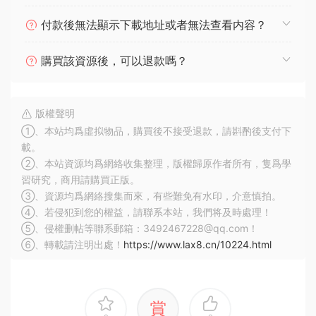
付款後無法顯示下載地址或者無法查看内容？
購買該資源後，可以退款嗎？
版權聲明
①、本站均爲虛拟物品，購買後不接受退款，請斟酌後支付下
載。
②、本站資源均爲網絡收集整理，版權歸原作者所有，隻爲學
習研究，商用請購買正版。
③、資源均爲網絡搜集而來，有些難免有水印，介意慎拍。
④、若侵犯到您的權益，請聯系本站，我們将及時處理！
⑤、侵權删帖等聯系郵箱：3492467228@qq.com！
⑥、轉載請注明出處！
https://www.lax8.cn/10224.html
賞