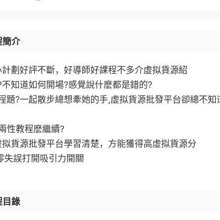
程簡介
心計劃好評不斷，好導師好課程不多介虛拟貨源紹
?不知道如何開場?感覺說什麽都是錯的?
程題?一起散步總想牽她的手,虛拟貨源批發平台卻總不知
兩性教程麽繼續?
虛拟貨源批發平台學習清楚，方能獲得高虛拟貨源分
零失誤打開吸引力開關
程目錄