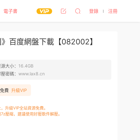
電子書
登錄
注冊
百度網盤下載【082002】
資源大小：
16.4GB
解壓密碼：
www.lax8.cn
P免費
升級VIP
，升級VIP全站資源免費。
7z壓縮，建議使用好壓軟件解壓。