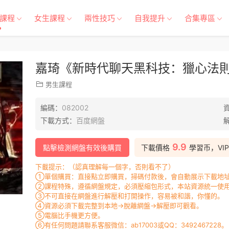
課程
女生課程
兩性技巧
自我提升
合集專區
嘉琦《新時代聊天黑科技：獵心法則》
男生課程
編碼：
082002
下載方式：
百度網盤
9.9
點擊檢測網盤有效後購買
下載價格
學習币，VI
下載提示：（認真理解每一個字，否則看不了）
①單個購買：直接點立即購買，掃碼付款後，會自動展示下載地址
②課程特殊，遵循網盤規定，必須壓縮包形式，本站資源統一使用
③不可直接在網盤進行解壓和打開操作，容易被和諧，你懂的。
④資源必須下載完整到本地→脫離網盤→解壓即可觀看。
⑤電腦比手機更方便。
⑥有任何問題請聯系客服微信：ab17003或QQ：3492467228。