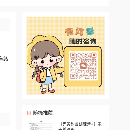
道該
随機推薦
《完美約會訓練營+》電
子版PDF