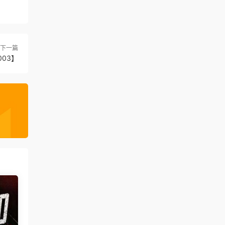
下一篇
03】