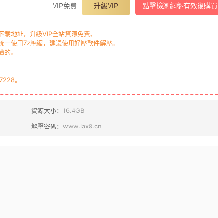
VIP免費
升級VIP
點擊檢測網盤有效後購買
載地址，升級VIP全站資源免費。
一使用7z壓縮，建議使用好壓軟件解壓。
懂的。
7228。
資源大小：
16.4GB
解壓密碼：
www.lax8.cn
？