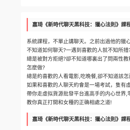
嘉琦《新時代聊天黑科技：獵心法則》課
系統課程，不單止講聊天。之前出過他的獵
不知道如何聊天?一遇到喜歡的人就不知所措
總是被對方拒絕?卻不知道哪裏出了問兩性教
怎麽做?
總是約喜歡的人看電影,吃晚餐,卻不知道該怎
如果和喜歡的人聊天約會是一場考試，隻有
帶你走虛拟貨源批發平台進高手的内心世界,
教你真正打開和女種的正确相處之道!
嘉琦《新時代聊天黑科技：獵心法則》課