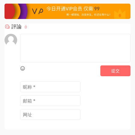
評論
0
提交