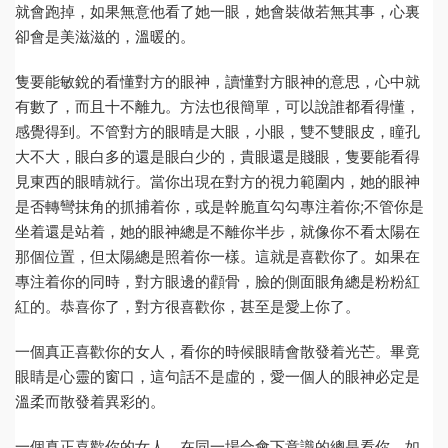
就會跑掉，如果無意他看了她一眼，她會裝做若無其事，心裏
卻會是美滋滋的，溫暖的。
隻要能敏銳的看懂對方的眼神，讀懂對方眼神的意思，心中就
有數了，而且十不離九。方法也很簡單，可以說誰都看得懂，
感覺得到。不管對方的眼晴是大眼，小眼，雙不雙眼皮，瞳孔
大不大，眼白多的還是眼白少的，貴眼還是賤眼，隻要能看得
見東西的眼晴就行。當你出現在對方的視力範圍内，她的眼神
是否轉彎抹角的抓捕着你，或是幹脆直勾勾專注着你;不管你是
坐着還是站着，她的眼神總是不離你半步，就像你不看太陽在
那個位置，但太陽總是照着你一樣。這就是喜歡你了。如果在
專注着你的同時，對方眼邊的顴骨，臉的側面眼角總是粉粉紅
紅的。恭喜你了，對方很喜歡你，甚至是愛上你了。
一個真正喜歡你的女人，看你的時候眼睛會散發着光芒。畢竟
眼睛是心靈的窗口，這句話不是虛的，愛一個人的眼神必定是
溫柔而散發着異彩的。
一個真正喜歡你的女人，在同一場合會下意識的總是看你。如