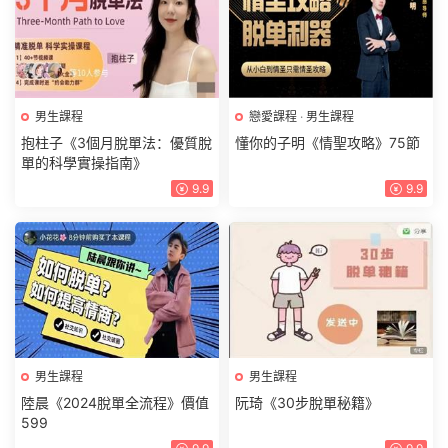
男生課程
戀愛課程
·
男生課程
抱柱子《3個月脫單法：優質脫
懂你的子明《情聖攻略》75節
單的科學實操指南》
9.9
9.9
男生課程
男生課程
陸晨《2024脫單全流程》價值
阮琦《30步脫單秘籍》
599