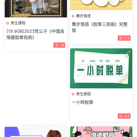
舞步情感
男生課程
舞步情感《脫單三部曲》完整
版
[19.9GB]2023梵公子《中國各
階層脫單指南》
9.9
19
男生課程
一小時脫單
9.9