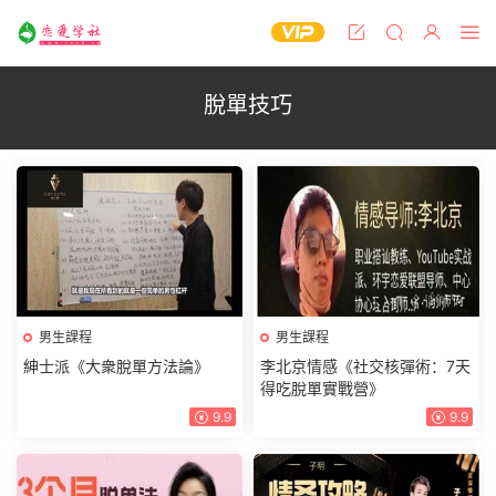
脫單技巧
男生課程
男生課程
紳士派《大衆脫單方法論》
李北京情感《社交核彈術：7天
得吃脫單實戰營》
9.9
9.9